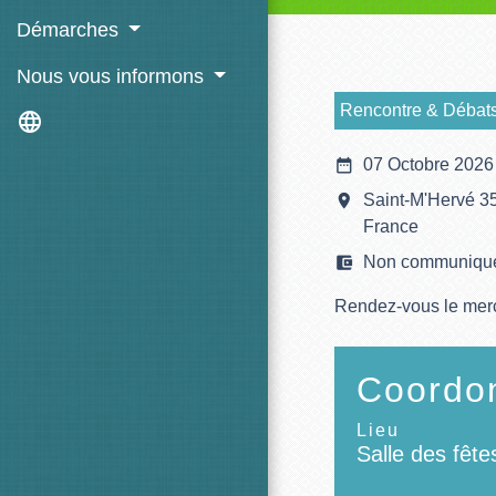
Démarches
Nous vous informons
Rencontre & Débat
language
date_range
07 Octobre 2026
room
Saint-M'Hervé 3
France
account_balance_wallet
Non communiqu
Rendez-vous le mercr
Coordon
Lieu
Salle des fêt