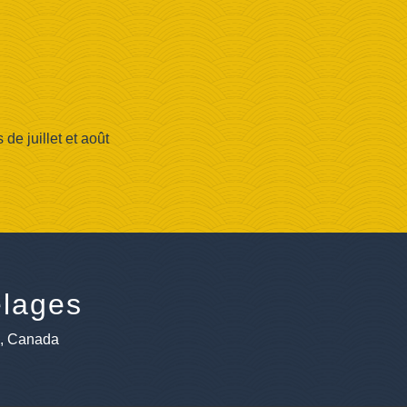
e juillet et août
lages
e, Canada