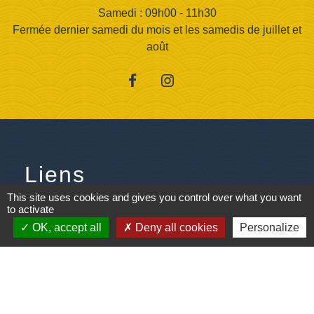
Samedi : 09h00 - 11h30
Fermée dernier samedi du mois et les samedis de juillet et
août
Liens
This site uses cookies and gives you control over what you want
ANCPV - Base nautique
to activate
OK, accept all
Deny all cookies
Personalize
Les assistantes maternelles
Les pompiers de Saint M' Hervé
Pôle emploi