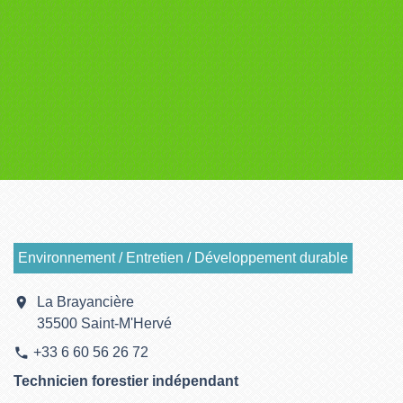
Environnement / Entretien / Développement durable
location_on
La Brayancière
35500 Saint-M'Hervé
+33 6 60 56 26 72
phone
Technicien forestier indépendant