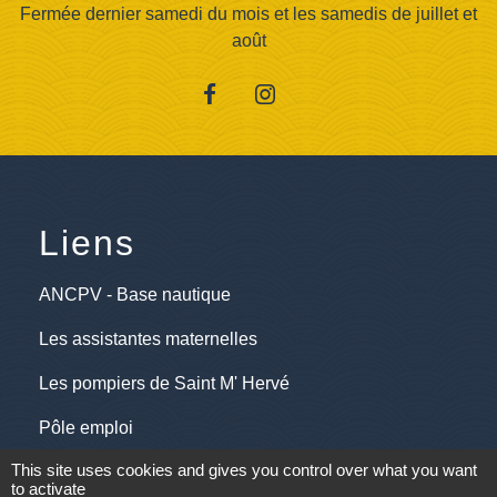
Fermée dernier samedi du mois et les samedis de juillet et
août
Liens
ANCPV - Base nautique
Les assistantes maternelles
Les pompiers de Saint M' Hervé
Pôle emploi
This site uses cookies and gives you control over what you want
Saint M'Hervé village
to activate