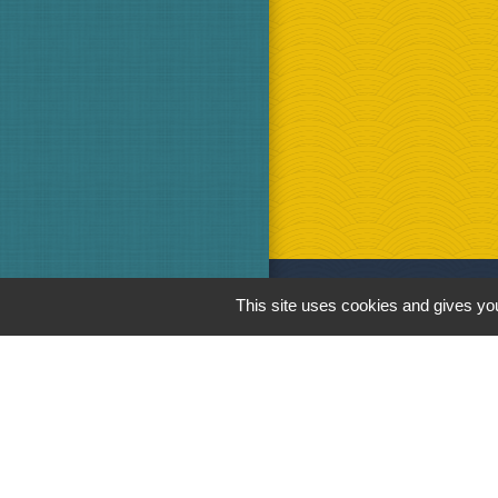
This site uses cookies and gives you
Liens
ANCPV - Base na
Les assistantes m
Les pompiers de 