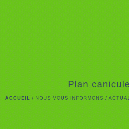
Plan canicul
ACCUEIL
/
NOUS VOUS INFORMONS
/
ACTUA