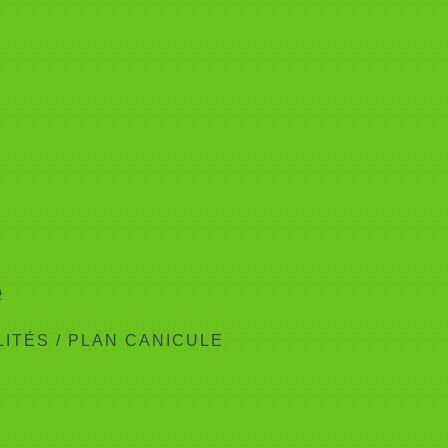
e
LITÉS
/
PLAN CANICULE