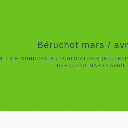
Béruchot mars / avr
IL
/
VIE MUNICIPALE
/
PUBLICATIONS (BULLET
BÉRUCHOT MARS / AVRIL 