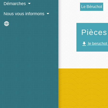
Démarches
Le Béruchot
Nous vous informons
language
Pièces
file_download
le beruchot