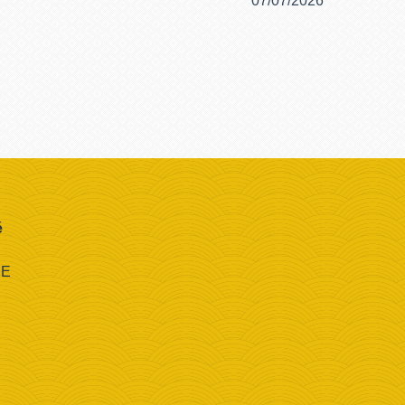
07/07/2026
é
CE