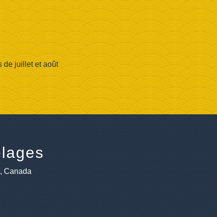
e juillet et août
lages
e, Canada