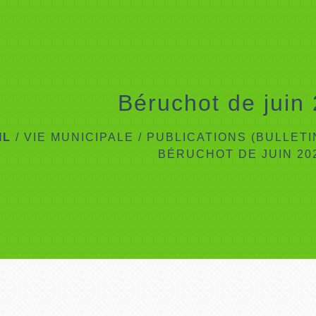
Béruchot de juin
IL
/
VIE MUNICIPALE
/
PUBLICATIONS (BULLET
BÉRUCHOT DE JUIN 20