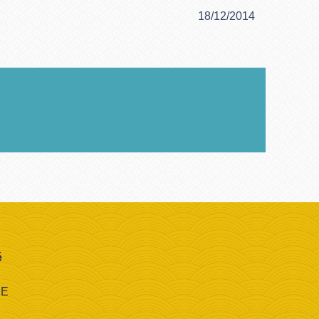
18/12/2014
é
CE