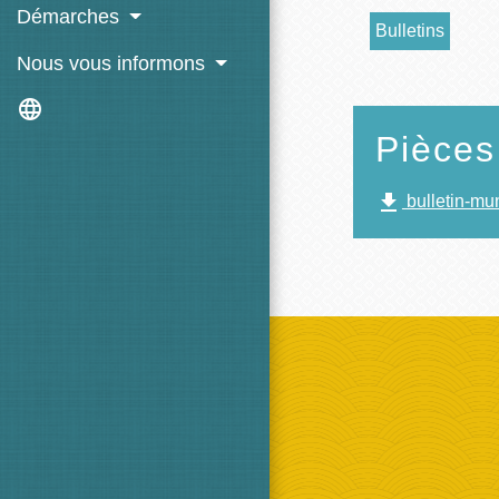
Démarches
Bulletins
Nous vous informons
language
Pièces
file_download
bulletin-mu