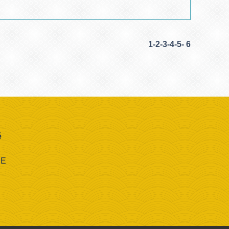
1
-2
-3
-4
-5
-
6
é
CE