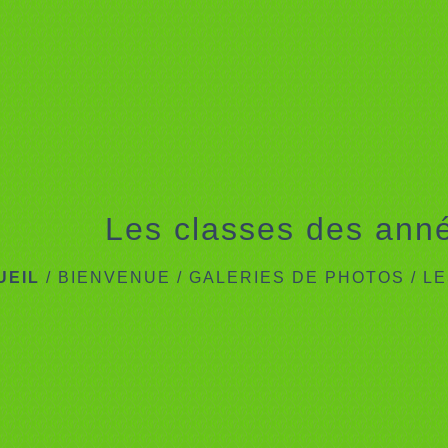
Les classes des ann
UEIL
/
BIENVENUE
/
GALERIES DE PHOTOS
/
LE