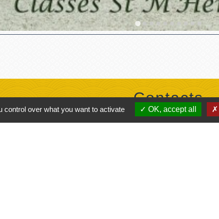
Contacts
 control over what you want to activate
OK, accept all
Commune de Saint-M'Herv
1 rue d'Ernée
35500 Saint-M'Hervé - FRAN
+33 2 99 76 70 01
Contact par formulaire
Horaires de la mairie
Lundi : 9h00 - 11h30
Mardi : 9h00 - 11h30