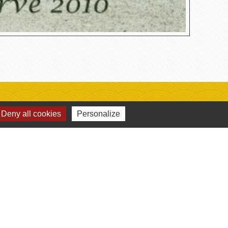
Deny all cookies
Personalize
é
CE