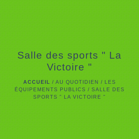
menu
Salle des sports " La
Victoire "
ACCUEIL
/
AU QUOTIDIEN
/
LES
ÉQUIPEMENTS PUBLICS
/
SALLE DES
SPORTS " LA VICTOIRE "