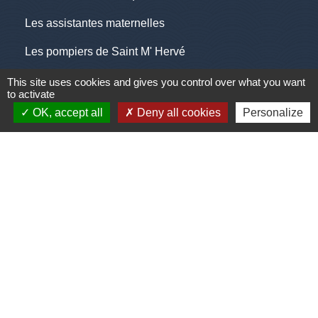
Les assistantes maternelles
Les pompiers de Saint M' Hervé
Pôle emploi
This site uses cookies and gives you control over what you want
to activate
Saint M'Hervé village
OK, accept all
Deny all cookies
Personalize
Jumelages
Princeville, Canada
Mentions légales
-
Politique de confidentialité
-
Accessibilité
-
Plan du site
-
Gestion des cookies
Site créé en partenariat avec Réseau des Communes