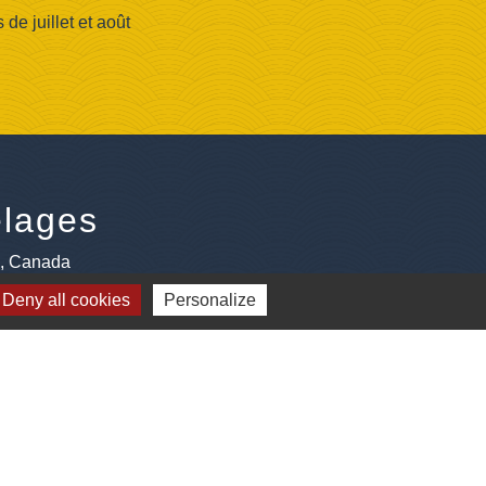
e juillet et août
lages
e, Canada
Deny all cookies
Personalize