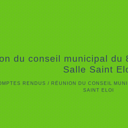
on du conseil municipal du 
Salle Saint El
OMPTES RENDUS
/
RÉUNION DU CONSEIL MUNIC
SAINT ELOI