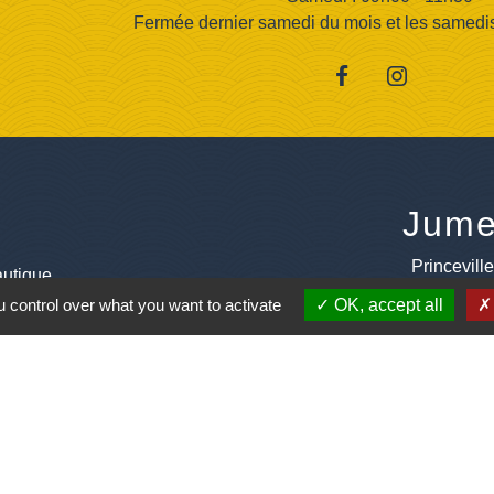
Fermée dernier samedi du mois et les samedis d
Jume
Princevill
utique
 control over what you want to activate
OK, accept all
aternelles
Saint M' Hervé
lage