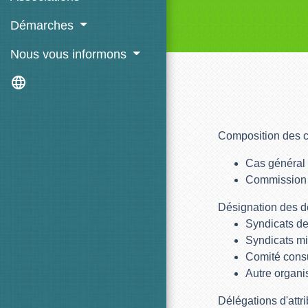
Démarches
Nous vous informons
language
Composition des 
Cas général
Commission d
Désignation des d
Syndicats 
Syndicats mi
Comité consul
Autre organ
Délégations d'attr