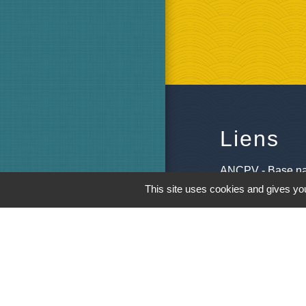
Liens
ANCPV - Base na
This site uses cookies and gives you
Les assistantes m
Les pompiers de 
Pôle emploi
Saint M'Hervé vil