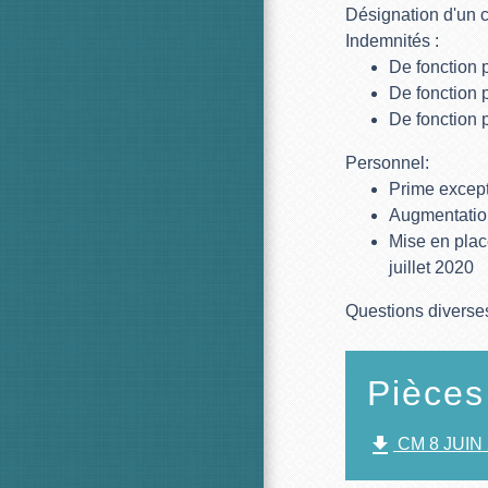
Désignation d'un c
Indemnités :
De fonction 
De fonction p
De fonction 
Personnel:
Prime except
Augmentation
Mise en plac
juillet 2020
Questions diverse
Pièces
file_download
CM 8 JUIN 2